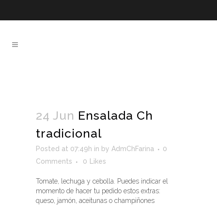
1 700 444 444
(02) 244-44-44
Ensalada Ch tradicional
24 Jun
Ensalada Ch
tradicional
Posted at 07:49h
in
by
AdmChFarina
0
Comments
0
Likes
Tomate, lechuga y cebolla. Puedes indicar el
momento de hacer tu pedido estos extras:
queso, jamón, aceitunas o champiñones