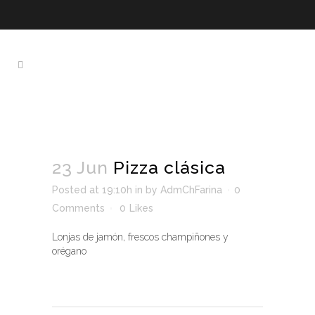
1 700 444 444
(02) 244-44-44
Pizza clásica
23 Jun
Pizza clásica
Posted at 19:10h
in
by
AdmChFarina
0
Comments
0
Likes
Lonjas de jamón, frescos champiñones y
orégano