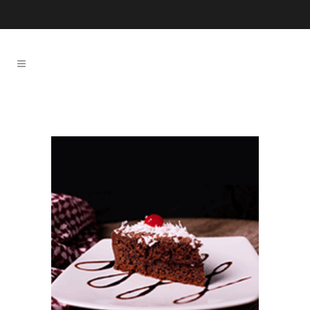
1 700 444 444
(02) 244-44-44
Torta de chocolate