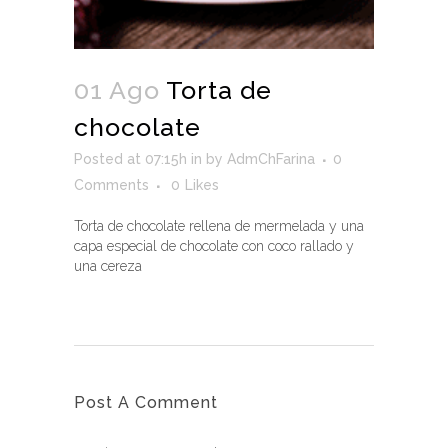
01 Ago
Torta de
chocolate
Posted at 07:15h
in
by
AdmChFarina
0
Comments
0
Likes
Torta de chocolate rellena de mermelada y una
capa especial de chocolate con coco rallado y
una cereza
Post A Comment