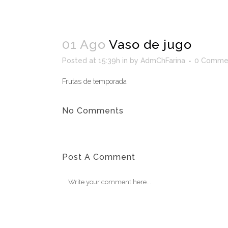
01 Ago
Vaso de jugo
Posted at 15:39h
in
by
AdmChFarina
0 Comme
Frutas de temporada
No Comments
Post A Comment